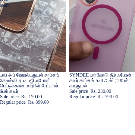
கவர்
Sale
பாப் அப் ஹோல்டருடன் சாம்சங்
Sold out
SYNDEE பார்கோடு தீம் ஃபோன்
கேலக்ஸி ஏ53 5ஜி ஃபோன்
கவர் சாம்சங் S24 அல்ட்ரா பேக்
பெட்டிக்கான மார்பிள் பேட்டர்ன்
கவருடன்
பேக் கவர்
Sale price
Rs. 230.00
Sale price
Rs. 150.00
Regular price
Rs. 599.00
Regular price
Rs. 399.00
சாம்சங்
சாம்சங்
S25
கேலக்ஸி
அல்ட்ரா
ஏ31
பேக்
மொபைல்
கவர்-
கவரில்