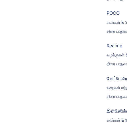
POCO
கவர்கள் & ப
திரை பாதுகா
Realme
வழக்குகள் 
திரை பாதுகா
மோட்டோர
உறைகள் மற்ற
திரை பாதுகா
இன்பினிக்
கவர்கள் & ப