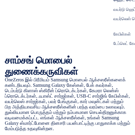
வயர்டு ஹெ
வயர்லெஸ் 
கேபிள்கள்
டேப்லெட் கே
சாம்சங் மொபைல்
துணைக்கருவிகள்
OneZeros இல் பிரீமியம் Samsung மொபைல் ஆக்சஸரீஸ்களைக்
கண்டறியவும். Samsung Galaxy கேஸ்கள், பேக் கவர்கள்,
டெம்பர்டு கிளாஸ் ஸ்கிரீன் ப்ரொடெக்டர்கள், கேமரா லென்ஸ்
ப்ரொடெக்டர்கள், ஃபாஸ்ட் சார்ஜர்கள், USB-C சார்ஜிங் கேபிள்கள்,
வயர்லெஸ் சார்ஜர்கள், பவர் பேங்குகள், கார் மவுன்ட்கள் மற்றும்
பிற அத்தியாவசிய ஆக்சஸரீஸ்களின் பரந்த வரம்பை உலாவவும்.
துல்லியமான பொருத்தம் மற்றும் நம்பகமான செயல்திறனுக்காக
வடிவமைக்கப்பட்ட எங்கள் ஆக்சஸரீஸ்கள், உங்கள் Samsung
Galaxy ஸ்மார்ட்போனை தினசரி பயன்பாட்டிற்கு பாதுகாக்க மற்றும்
மேம்படுத்த உதவுகின்றன.