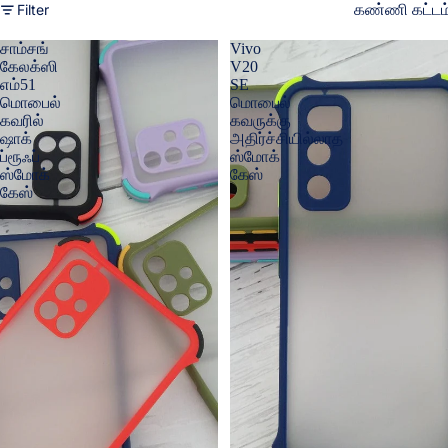
Filter
கண்ணி கட்டம
சாம்சங்
Vivo
கேலக்ஸி
V20
எம்51
SE
மொபைல்
மொபைல்
கவரில்
கவருக்கு
ஷாக்
அதிர்ச்சியில்லாத
ப்ரூஃப்
ஸ்மோக்
ஸ்மோக்
கேஸ்
கேஸ்