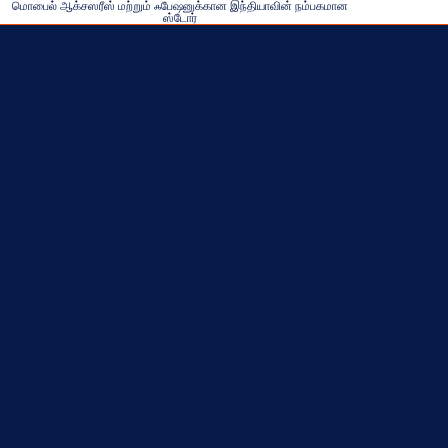
மொபைல் ஆக்சஸரீஸ் மற்றும் ஃபேஷனுக்கான இந்தியாவின் நம்பகமான
ஸ்டோர்