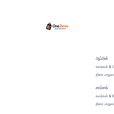
ஆப்பிள்
உறைகள் & ப
திரை பாதுகா
சாம்சங்
கவர்கள் & ப
திரை பாதுகா