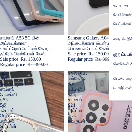
உள்ளாடை
கேமிசோல்
பெட்டிகோட்
Sale
சாம்சங் A53 5G பின்
Sale
Samsung Galaxy A04s பின்
தையல் இல
அட்டைக்கான
அட்டைக்கான ஸ்டார்பக்ஸ்
எலக்ட்ரோபிளேட்டிங் கேமரா
மொபைல் போன் கேஸ்
குறும்படங
ஃப்ரேம் செல்போன் கேஸ்
Sale price
Rs. 150.00
Sale price
Rs. 150.00
Regular price
Rs. 399.00
லெகிங்ஸ் 
Regular price
Rs. 399.00
பாப்
SYNDEE
பெண்களு
அப்
பார்கோடு
ஹோல்டருடன்
தீம்
டி-ஷர்ட்கள்
சாம்சங்
ஃபோன்
கேலக்ஸி
கவர்
ஏ53
சாம்சங்
5ஜி
S24
ஃபோன்
அல்ட்ரா
பெட்டிக்கான
பேக்
மார்பிள்
கவருடன்
பேட்டர்ன்
பேக்