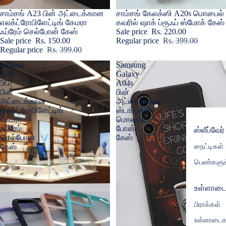
Sale
சாம்சங் A23 பின் அட்டைக்கான
Sale
சாம்சங் கேலக்ஸி A20s மொபைல்
எலக்ட்ரோபிளேட்டிங் கேமரா
கவரில் ஷாக் ப்ரூஃப் ஸ்மோக் கேஸ்
ஃப்ரேம் செல்போன் கேஸ்
Sale price
Rs. 220.00
Sale price
Rs. 150.00
Regular price
Rs. 399.00
Regular price
Rs. 399.00
சாம்சங்
Samsung
A53
Galaxy
5G
A04s
பின்
பின்
அட்டைக்கான
அட்டைக்கான
எலக்ட்ரோபிளேட்டிங்
ஸ்டார்பக்ஸ்
கேமரா
மொபைல்
ஃப்ரேம்
போன்
ஸ்லீப்வேர்
செல்போன்
கேஸ்
நைட்டிகள்
கேஸ்
பெண்களுக
உள்ளாட
பிராக்கள்
உள்ளாடைக