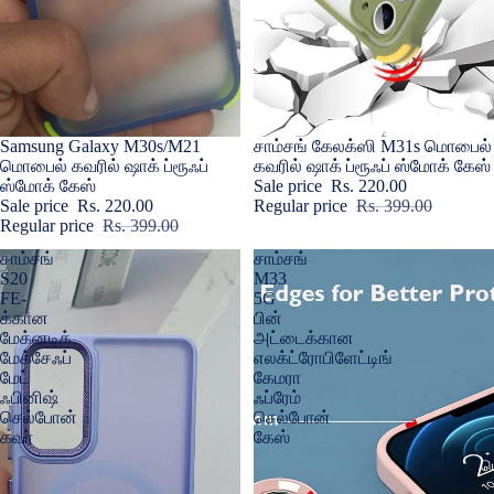
Sale
Samsung Galaxy M30s/M21
Sale
சாம்சங் கேலக்ஸி M31s மொபைல்
மொபைல் கவரில் ஷாக் ப்ரூஃப்
கவரில் ஷாக் ப்ரூஃப் ஸ்மோக் கேஸ்
ஸ்மோக் கேஸ்
Sale price
Rs. 220.00
Sale price
Rs. 220.00
Regular price
Rs. 399.00
Regular price
Rs. 399.00
சாம்சங்
சாம்சங்
S20
M33
FE-
5G
க்கான
பின்
மேக்னடிக்
அட்டைக்கான
மேக்சேஃப்
எலக்ட்ரோபிளேட்டிங்
மேட்
கேமரா
ஃபினிஷ்
ஃப்ரேம்
செல்போன்
செல்போன்
கவர்
கேஸ்
ப