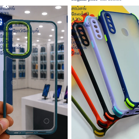
சாம்சங்
சாம்சங்
A23
கேலக்ஸி
பின்
A20s
அட்டைக்கான
மொபைல்
எலக்ட்ரோபிளேட்டிங்
கவரில்
கேமரா
ஷாக்
ஃப்ரேம்
ப்ரூஃப்
செல்போன்
ஸ்மோக்
கேஸ்
கேஸ்