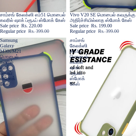
Sale
சாம்சங் கேலக்ஸி எம்51 மொபைல்
Sale
Vivo V20 SE மொபைல் கவருக்கு
கவரில் ஷாக் ப்ரூஃப் ஸ்மோக் கேஸ்
அதிர்ச்சியில்லாத ஸ்மோக் கேஸ்
Sale price
Rs. 220.00
Sale price
Rs. 199.00
Regular price
Rs. 399.00
Regular price
Rs. 399.00
Samsung
சாம்சங்
Galaxy
கேலக்ஸி
M30s/M21
M31s
மொபைல்
மொபைல்
கவரில்
கவரில்
ஷாக்
ஷாக்
ப்ரூஃப்
ப்ரூஃப்
ஸ்மோக்
ஸ்மோக்
கேஸ்
கேஸ்