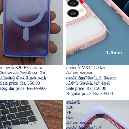
Sold out
சாம்சங் S20 FE-க்கான
Sold out
சாம்சங் M33 5G பின்
மேக்னடிக் மேக்சேஃப் மேட்
அட்டைக்கான
ஃபினிஷ் செல்போன் கவர்
எலக்ட்ரோபிளேட்டிங் கேமரா
Sale price
Rs. 350.00
ஃப்ரேம் செல்போன் கேஸ்
Regular price
Rs. 699.00
Sale price
Rs. 150.00
Regular price
Rs. 399.00
சாம்சங்
சாம்சங்
M53
S20
பின்
FE
அட்டைக்கான
பின்
எலக்ட்ரோபிளேட்டிங்
அட்டைக்கான
கேமரா
எலக்ட்ரோபிளேட்டிங்