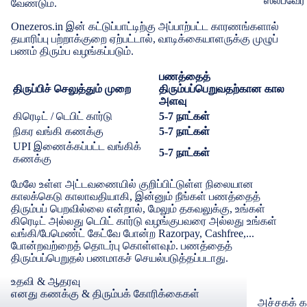
ஸ்லீப்வேர்
வேண்டும்.
OPPO
நைட்டிகள்
Onezeros.in இன் கட்டுப்பாட்டிற்கு அப்பாற்பட்ட காரணங்களால்
கவர்கள் & ப
தயாரிப்பு பற்றாக்குறை ஏற்பட்டால், வாடிக்கையாளருக்கு முழுப்
பெண்களுக
பணம் திரும்ப வழங்கப்படும்.
திரை பாதுகா
கிளாஸ்
பணத்தைத்
உள்ளாட
திருப்பிச் செலுத்தும் முறை
திரும்பப்பெறுவதற்கான கால
அளவு
பிராக்கள்
ரெட்மி
கிரெடிட் / டெபிட் கார்டு
5-7 நாட்கள்
உள்ளாடைக
கவர்கள் & ப
நிகர வங்கி கணக்கு
5-7 நாட்கள்
உள்ளாடை
UPI இணைக்கப்பட்ட வங்கிக்
திரை பாதுகா
5-7 நாட்கள்
கணக்கு
கேமிசோல்
மேலே உள்ள அட்டவணையில் குறிப்பிட்டுள்ள நிலையான
POCO
பெட்டிகோட்
காலக்கெடு காலாவதியாகி, இன்னும் நீங்கள் பணத்தைத்
திரும்பப் பெறவில்லை என்றால், மேலும் தகவலுக்கு, உங்கள்
கவர்கள் & ப
கிரெடிட் அல்லது டெபிட் கார்டு வழங்குபவரை அல்லது உங்கள்
தையல் இல
திரை பாதுகா
வங்கி/பேமெண்ட் கேட்வே போன்ற Razorpay, Cashfree,...
போன்றவற்றைத் தொடர்பு கொள்ளவும்.
பணத்தைத்
குறும்படங
திரும்பப்பெறுதல் பணமாகச் செயல்படுத்தப்படாது.
Realme
லெகிங்ஸ் 
உதவி & ஆதரவு
வழக்குகள் 
எனது கணக்கு & திரும்பக் கோரிக்கைகள்
அச்சகக் க