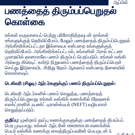
ஆப்பிள்
பணத்தைத் திரும்பப்பெறுதல்
உறைகள் & ப
கொள்கை
திரை பாதுகா
உங்கள் வருவாயைப் பெற்று பரிசோதித்தவுடன் நாங்கள்
சாம்சங்
உங்களுக்குத் தெரிவிப்போம், மேலும் பணத்தைத் திரும்பப்பெறுதல்
அங்கீகரிக்கப்பட்டதா இல்லையா என்பதை உங்களுக்குத்
கவர்கள் & ப
தெரிவிப்போம். அங்கீகரிக்கப்பட்டால், உங்களின் அசல் கட்டண
திரை பாதுகா
முறையில் தானாகவே பணம் திரும்பப் பெறப்படும். உங்கள் வங்கி
அல்லது கிரெடிட் கார்டு நிறுவனம் பணத்தைத் திரும்பப்பெறச்
ப
செய்து இடுகையிட சிறிது நேரம் ஆகலாம் என்பதை நினைவில்
OnePlus
கொள்ளவும்.
உறைகள் மற்ற
டெலிவரி (சிஓடி) ஆர்டர்களுக்குப் பணம் திரும்பப்பெறுதல்:
திரை பாதுகா
டெலிவரி ஆர்டர்களில் பணம் செலுத்த, பணத்தைத்
திரும்பப்பெறுவது உங்கள் வங்கிக் கணக்கில் (நேஷனல்
எலக்ட்ரானிக் ஃபண்ட் டிரான்ஸ்ஃபர் (NEFT) வழியாகச்
விவோ
செலுத்தப்படும்.
கவர்கள் மற்
குறிப்பு:
மூன்றாம் தரப்பு கணக்குகளுக்கு பணத்தைத் திரும்பப்
திரை பாதுகா
பெற முடியாது. உங்கள் ஆர்டரின் onezeros.in கணக்கில் உள்ள
பெயர் வங்கிக் கணக்கு வைத்திருப்பவரின் பெயருடன் பொருந்த