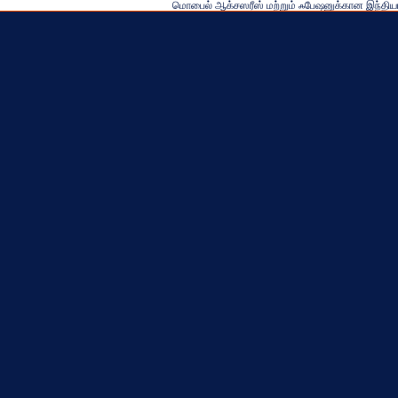
மொபைல் ஆக்சஸரீஸ் மற்றும் ஃபேஷனுக்கான இந்திய