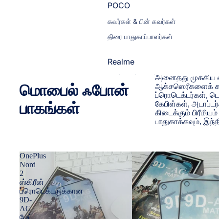
POCO
கவர்கள் & பின் கவர்கள்
திரை பாதுகாப்பாளர்கள்
Realme
அனைத்து முக்கிய ஸ
வழக்குகள் & பின் அட்டைகள்
மொபைல் ஃபோன்
ஆக்சஸெரீகளைக் கண்
திரை பாதுகாப்பாளர்கள்
ப்ரொடெக்டர்கள், டெம
பாகங்கள்
கேபிள்கள், அடாப்டர
கிடைக்கும் பிரீமிய
மோட்டோரோலா
பாதுகாக்கவும், இந
உறைகள் மற்றும் பின் அட்டைகள்
திரை பாதுகாப்பாளர்கள்
OnePlus
Nord
2
இன்பினிக்ஸ்
ஸ்கிரீன்
கவர்கள் & பேக் கவர்கள்
ப்ரொடெக்டருக்கான
9D-
அனைத்து இன்ஃபினிக்ஸ் மாடல்களையும
AG
காண்க
மேட்