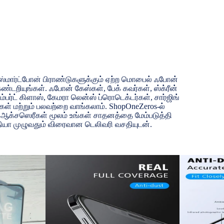
்மார்ட்போன் பிராண்டுகளுக்கும் ஏற்ற மொபைல் ஃபோன்
டறியுங்கள். ஃபோன் கேஸ்கள், பேக் கவர்கள், ஸ்க்ரீன்
்பர்ட் கிளாஸ், கேமரா லென்ஸ் ப்ரொடெக்டர்கள், சார்ஜிங்
்கள் மற்றும் பலவற்றை வாங்கலாம். ShopOneZeros-ல்
ம் ஆக்சஸெரீகள் மூலம் உங்கள் சாதனத்தை மேம்படுத்தி
்தியா முழுவதும் விரைவான டெலிவரி வசதியுடன்.
்