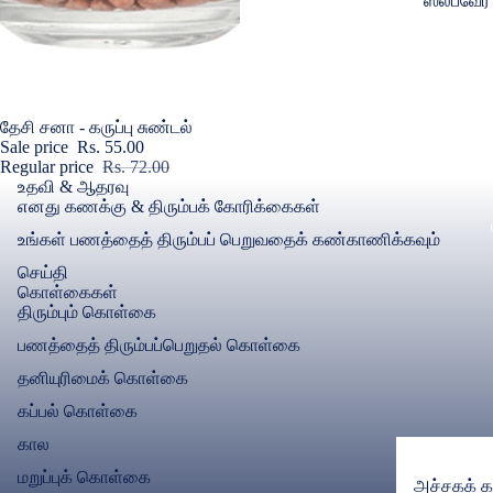
ஸ்லீப்வேர்
OPPO
நைட்டிகள்
கவர்கள் & ப
பெண்களுக
திரை பாதுகா
கிளாஸ்
உள்ளாட
Sold out
தேசி சனா - கருப்பு சுண்டல்
Sale price
Rs. 55.00
பிராக்கள்
Regular price
Rs. 72.00
ரெட்மி
உதவி & ஆதரவு
உள்ளாடைக
எனது கணக்கு & திரும்பக் கோரிக்கைகள்
கவர்கள் & ப
உள்ளாடை
உங்கள் பணத்தைத் திரும்பப் பெறுவதைக் கண்காணிக்கவும்
திரை பாதுகா
கேமிசோல்
செய்தி
கொள்கைகள்
POCO
பெட்டிகோட்
திரும்பும் கொள்கை
கவர்கள் & ப
பணத்தைத் திரும்பப்பெறுதல் கொள்கை
தையல் இல
திரை பாதுகா
தனியுரிமைக் கொள்கை
குறும்படங
கப்பல் கொள்கை
Realme
கால
லெகிங்ஸ் 
வழக்குகள் 
மறுப்புக் கொள்கை
அச்சகக் க