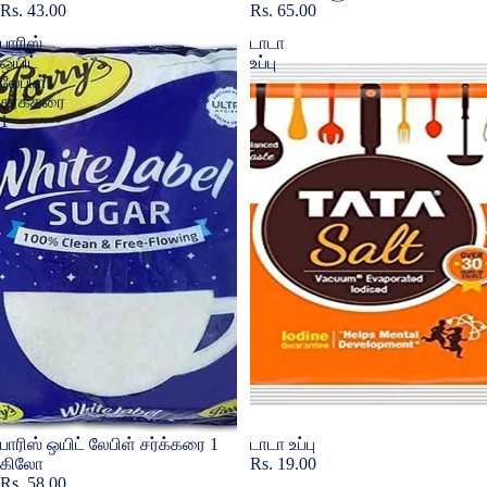
மொபைல் ஸ்கி
Rs. 43.00
Rs. 65.00
பாரிஸ்
டாடா
தெளிவான பி
ஒயிட்
உப்பு
அதிர்ச்சி 
லேபிள்
சர்க்கரை
உறைகள்
1
மாம்பழங்கள்
கிலோ
கொடுக்காப்
பூண்டு
ஸ்ரீவில்லிபு
நைட்டிகள்
பருத்தி நைட்
அஜ்ரக் & வட
ராக் நைட்டிக
முழு திறந்த
Sold out
பாரிஸ் ஒயிட் லேபிள் சர்க்கரை 1
Sold out
டாடா உப்பு
கிலோ
Rs. 19.00
Rs. 58.00