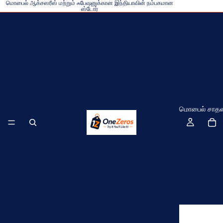
மொபைல் ஆக்சஸரீஸ் மற்றும் ஃபேஷனுக்கான இந்தியாவின் நம்பகமான
ஸ்டோர்
மொபைல் சாதனங