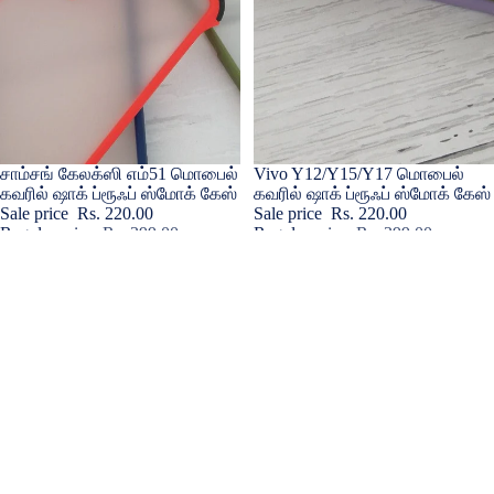
Sale
சாம்சங் கேலக்ஸி எம்51 மொபைல்
Sale
Vivo Y12/Y15/Y17 மொபைல்
கவரில் ஷாக் ப்ரூஃப் ஸ்மோக் கேஸ்
கவரில் ஷாக் ப்ரூஃப் ஸ்மோக் கேஸ்
Sale price
Rs. 220.00
Sale price
Rs. 220.00
Regular price
Rs. 399.00
Regular price
Rs. 399.00
Realme
Vivo
7
Y22
Pro
பின்
மொபைல்
அட்டைக்கான
கவர்க்கான
ஸ்டார்பக்ஸ்
அதிர்ச்சி
ஃபோன்
எதிர்ப்பு
கேஸ்
புகை
பெட்டி