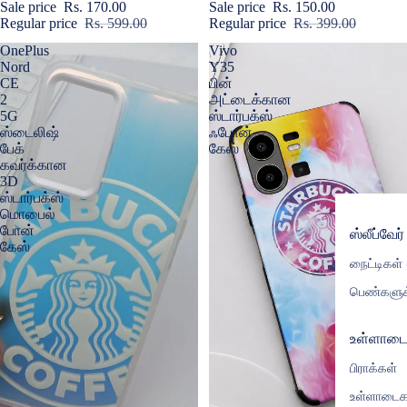
Sale price
Rs. 170.00
Sale price
Rs. 150.00
Regular price
Rs. 599.00
Regular price
Rs. 399.00
OnePlus
Vivo
Nord
Y35
CE
பின்
2
அட்டைக்கான
5G
ஸ்டார்பக்ஸ்
ஸ்டைலிஷ்
ஃபோன்
பேக்
கேஸ்
கவர்க்கான
3D
ஸ்டார்பக்ஸ்
மொபைல்
போன்
ஸ்லீப்வேர்
கேஸ்
நைட்டிகள்
பெண்களுக
உள்ளாட
பிராக்கள்
உள்ளாடைக