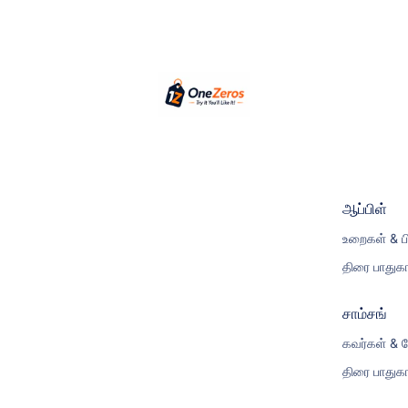
ஆப்பிள்
உறைகள் & ப
திரை பாதுகா
சாம்சங்
கவர்கள் & ப
திரை பாதுகா