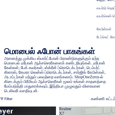
வயர்டு ஹெ
வயர்லெஸ் 
கேபிள்கள்
டேப்லெட் கே
மொபைல் ஃபோன் பாகங்கள்
அனைத்து முக்கிய ஸ்மார்ட்போன் பிராண்டுகளுக்கும் ஏற்ற
மொபைல் ஃபோன் ஆக்சஸெரீகளைக் கண்டறியுங்கள். ஃபோன்
கேஸ்கள், பேக் கவர்கள், ஸ்க்ரீன் ப்ரொடெக்டர்கள், டெம்பர்ட்
கிளாஸ், கேமரா லென்ஸ் ப்ரொடெக்டர்கள், சார்ஜிங் கேபிள்கள்,
அடாப்டர்கள் மற்றும் பலவற்றை வாங்கலாம். ShopOneZeros-ல்
கிடைக்கும் பிரீமியம் ஆக்சஸெரீகள் மூலம் உங்கள் சாதனத்தை
மேம்படுத்தி பாதுகாக்கவும், இந்தியா முழுவதும் விரைவான
டெலிவரி வசதியுடன்.
Filter
கண்ணி கட்டம
OnePlus
Realme
Nord
X7