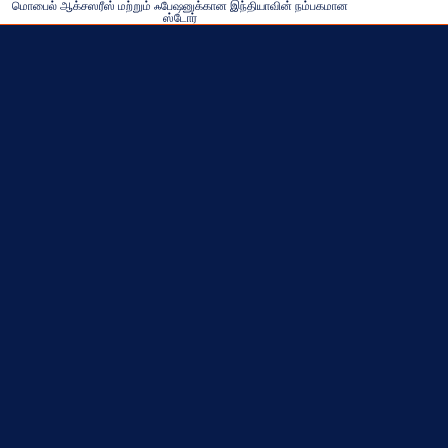
மொபைல் ஆக்சஸரீஸ் மற்றும் ஃபேஷனுக்கான இந்தியாவின் நம்பகமான
ஸ்டோர்