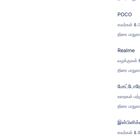
POCO
கவர்கள் & ப
திரை பாதுகா
Realme
வழக்குகள் 
திரை பாதுகா
மோட்டோர
உறைகள் மற்ற
திரை பாதுகா
இன்பினிக்
கவர்கள் & ப