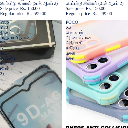
டெம்பர்டு கிளாஸ் (பேக் ஆஃப் 2)
டெம்பர்டு கிளாஸ் (பேக் ஆஃப் 2)
Sale price
Rs. 150.00
Sale price
Rs. 150.00
Regular price
Rs. 599.00
Regular price
Rs. 299.00
Vivo
POCO
Y20
X2
திரைப்
மொபைல்
பாதுகாப்பிற்கான
அட்டைக்கான
9D-
அதிர்ச்சி
AG
எதிர்ப்பு
மேட்
புகை
டெம்பர்டு
உறை
கிளாஸ்
(பேக்
2)