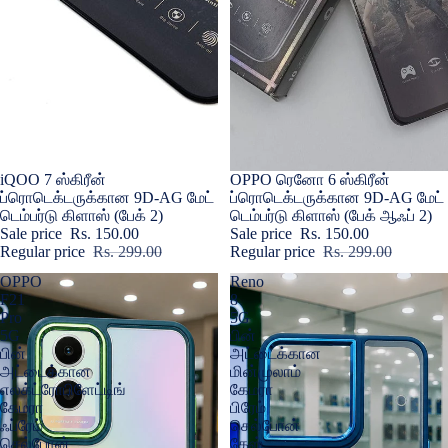
Sold out
iQOO 7 ஸ்கிரீன்
Sale
OPPO ரெனோ 6 ஸ்கிரீன்
ப்ரொடெக்டருக்கான 9D-AG மேட்
ப்ரொடெக்டருக்கான 9D-AG மேட்
டெம்பர்டு கிளாஸ் (பேக் 2)
டெம்பர்டு கிளாஸ் (பேக் ஆஃப் 2)
Sale price
Rs. 150.00
Sale price
Rs. 150.00
Regular price
Rs. 299.00
Regular price
Rs. 299.00
OPPO
Reno
F21
8
Pro
5G
5G
பின்
பின்
அட்டைக்கான
அட்டைக்கான
மின்முலாம்
எலக்ட்ரோபிளேட்டிங்
கேமரா
கேமரா
பிரேம்
ஃப்ரேம்
செல்போன்
செல்போன்
கேஸ்