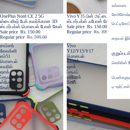
உள்ளாடை
கேமிசோல்
Sale
OnePlus Nord CE 2 5G
Sale
Vivo Y35 பின் அட்டைக்கான
ஸ்டைலிஷ் பேக் கவர்க்கான 3D
ஸ்டார்பக்ஸ் ஃபோன் கேஸ்
பெட்டிகோட்
ஸ்டார்பக்ஸ் மொபைல் போன் கேஸ்
Sale price
Rs. 150.00
Sale price
Rs. 150.00
Regular price
Rs. 399.00
Regular price
Rs. 599.00
தையல் இல
சாம்சங்
Vivo
கேலக்ஸி
Y12/Y15/Y17
குறும்படங
எம்51
மொபைல்
மொபைல்
கவரில்
லெகிங்ஸ் 
கவரில்
ஷாக்
ஷாக்
ப்ரூஃப்
ப்ரூஃப்
ஸ்மோக்
பெண்களு
ஸ்மோக்
கேஸ்
டி-ஷர்ட்கள்
கேஸ்