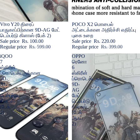
Sale
Vivo Y20 திரைப்
Sale
POCO X2 மொபைல்
பாதுகாப்பிற்கான 9D-AG மேட்
அட்டைக்கான அதிர்ச்சி எதிர்ப்பு
டெம்பர்டு கிளாஸ் (பேக் 2)
புகை உறை
Sale price
Rs. 100.00
Sale price
Rs. 220.00
Regular price
Rs. 599.00
Regular price
Rs. 399.00
iQOO
OPPO
7
ரெனோ
ஸ்கிரீன்
6
ப்ரொடெக்டருக்கான
ஸ்கிரீன்
9D-
ப்ரொடெக்டருக்கான
AG
9D-
மேட்
AG
டெம்பர்டு
மேட்
கிளாஸ்
டெம்பர்டு
(பேக்
கிளாஸ்
2)
(பேக்
ஆஃப்
2)
ப