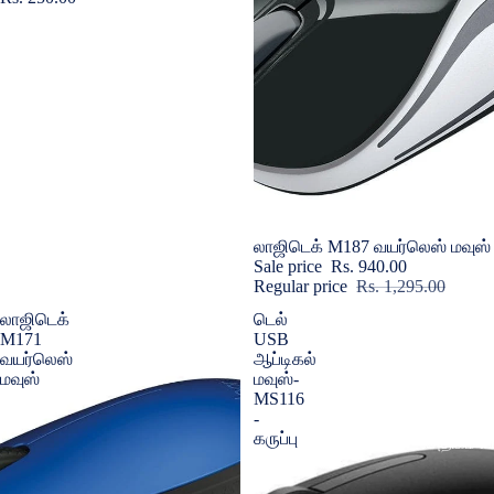
கேபிள்கள்
கூகுள் பிக்
ஹெட் செட்
கேஸ்கள் & ப
எல்லா எலெக்
பொருட்களை
ஒன்றுமில
கவர்கள் & ப
கேமரா லென்ஸ
அடாப்டர்கள் 
Sold out
லாஜிடெக் M187 வயர்லெஸ் மவுஸ்
Sale price
Rs. 940.00
Regular price
Rs. 1,295.00
ஹெட் செட
லாஜிடெக்
டெல்
வயர்டு ஹெ
M171
USB
வயர்லெஸ்
ஆப்டிகல்
வயர்லெஸ் 
மவுஸ்
மவுஸ்-
MS116
கேபிள்கள்
-
கருப்பு
அதிகம் வி
டேப்லெட் கே