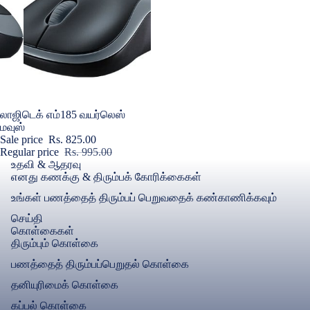
ஸ்ரீவில்லிபு
நைட்டிகள்
பருத்தி நைட்
அஜ்ரக் & வட
ராக் நைட்டிக
Sold out
லாஜிடெக் எம்185 வயர்லெஸ்
முழு திறந்த
மவுஸ்
Sale price
Rs. 825.00
Regular price
Rs. 995.00
உதவி & ஆதரவு
எனது கணக்கு & திரும்பக் கோரிக்கைகள்
உங்கள் பணத்தைத் திரும்பப் பெறுவதைக் கண்காணிக்கவும்
செய்தி
கொள்கைகள்
திரும்பும் கொள்கை
பணத்தைத் திரும்பப்பெறுதல் கொள்கை
தனியுரிமைக் கொள்கை
கப்பல் கொள்கை