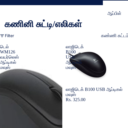
ஆப்பிள்
கணினி சுட்டி/எலிகள்
உறைகள் & ப
திரை பாதுகா
Filter
கண்ணி கட்டம
சாம்சங்
டெல்
லாஜிடெக்
WM126
B100
கவர்கள் & ப
வயர்லெஸ்
USB
ஆப்டிகல்
ஆப்டிகல்
திரை பாதுகா
மவுஸ்
மவுஸ்
OnePlus
ப
உறைகள் மற்ற
Sold out
லாஜிடெக் B100 USB ஆப்டிகல்
மவுஸ்
திரை பாதுகா
Rs. 325.00
விவோ
கவர்கள் மற்