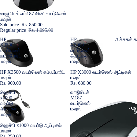
வழக்குகள் 
குறும்படங
திரை பாதுகா
Sold out
லாஜிடெக் எம்187 மினி வயர்லெஸ்
லெகிங்ஸ் 
மவுஸ்
Sale price
Rs. 850.00
மோட்டோர
பெண்களு
Regular price
Rs. 1,095.00
உறைகள் மற்ற
அச்சகக் க
டி-ஷர்ட்கள்
HP
HP
X3500
X3000
திரை பாதுகா
டோனர் & இன்
வயர்லெஸ்
வயர்லெஸ்
கம்ஃபோர்ட்
ஆப்டிகல்
மவுஸ்
மவுஸ்
இன்பினிக்
கணினி து
Sold out
HP X3500 வயர்லெஸ் கம்ஃபோர்ட்
Sold out
HP X3000 வயர்லெஸ் ஆப்டிகல்
கவர்கள் & ப
நினைவக அ
மவுஸ்
மவுஸ்
அனைத்து இன
Rs. 900.00
Rs. 680.00
சேமிப்ப கரு
மாடல்களைய
ஹெச்பி
லாஜிடெக்
விசைப்பலகை 
x1000
M187
கணினி கூற
வயர்டு
வயர்லெஸ்
iQOO
ஆப்டிகல்
மவுஸ்
ஆ
மவுஸ்
கவர்கள் மற்
கேமரா லென்ஸ
திரை பாதுகா
Sold out
ஹெச்பி x1000 வயர்டு ஆப்டிகல்
அடாப்டர்கள் 
மவுஸ்
Rs. 250.00