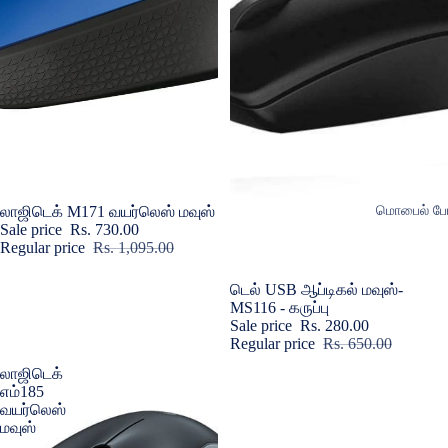
மொபைல் போ
Sold out
லாஜிடெக் M171 வயர்லெஸ் மவுஸ்
Sale price
Rs. 730.00
மொபைல் ஸ்கி
Regular price
Rs. 1,095.00
தெளிவான பி
Sale
டெல் USB ஆப்டிகல் மவுஸ்-
அதிர்ச்சி 
MS116 - கருப்பு
உறைகள்
Sale price
Rs. 280.00
Regular price
Rs. 650.00
மாம்பழங்கள்
லாஜிடெக்
கொடுக்காப்
எம்185
வயர்லெஸ்
பூண்டு
மவுஸ்